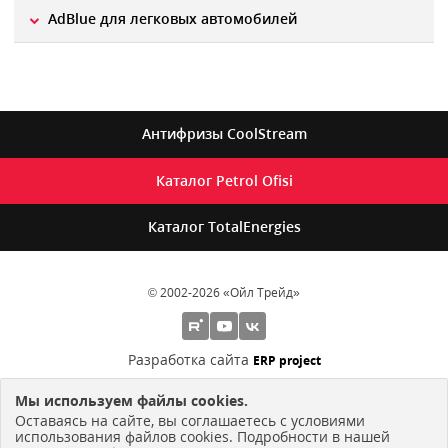
AdBlue для легковых автомобилей
Антифризы
CoolStream
Каталог
Petrol Ofisi
Каталог
TotalEnergies
© 2002-2026 «Ойл Трейд»
Разработка сайта
ERP project
Мы используем файлы cookies.
ЗАПОЛНЕНИЕ И ОТПРАВКА ЛЮБОЙ ФОРМЫ НА САЙТЕ
Оставаясь на сайте, вы соглашаетесь с условиями
ПОДРАЗУМЕВАЕТ ОБЯЗАТЕЛЬНОЕ СОГЛАСИЕ С
использования файлов cookies. Подробности в нашей
ПОЛИТИКОЙ КОНФИДЕНЦИАЛЬНОСТИ
И