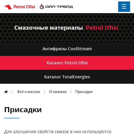
☰
Смазочные материалы
Petrol Ofisi
Антифризы
CoolStream
Каталог
Petrol Ofisi
Каталог
TotalEnergies
Всё о маслах
О смазках
Присадки
Присадки
Для улучшения свойств смазок в них используются