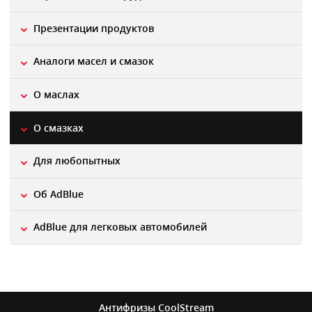
Презентации продуктов
Aналоги масел и смазок
О маслах
О смазках
Для любопытных
Об AdBlue
AdBlue для легковых автомобилей
Антифризы
CoolStream