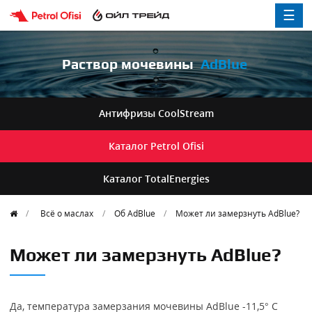
☰
Раствор мочевины
AdBlue
Антифризы
CoolStream
Каталог
Petrol Ofisi
Каталог
TotalEnergies
Всё о маслах
Об AdBlue
Может ли замерзнуть AdBlue?
Может ли замерзнуть AdBlue?
Да, температура замерзания мочевины AdBlue -11,5° С