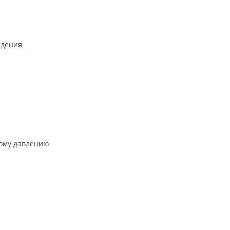
адения
кому давлению