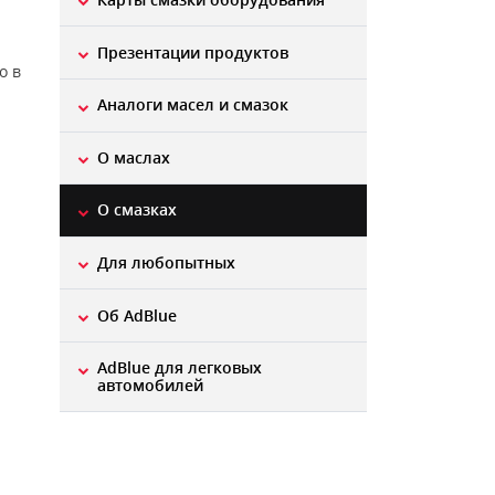
Презентации продуктов
о в
Aналоги масел и смазок
О маслах
О смазках
Для любопытных
Об AdBlue
AdBlue для легковых
автомобилей