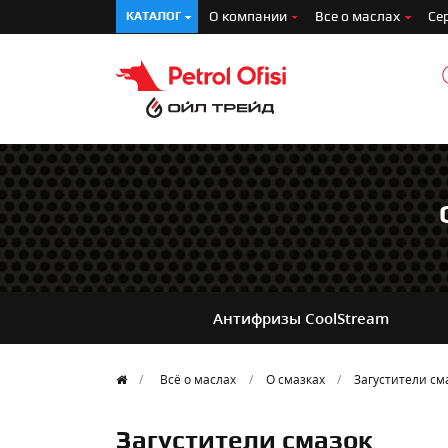
О компании
Все о маслах
Се
КАТАЛОГ
Антифризы
CoolStream
Всё о маслах
О смазках
Загустители см
Загустители смазок