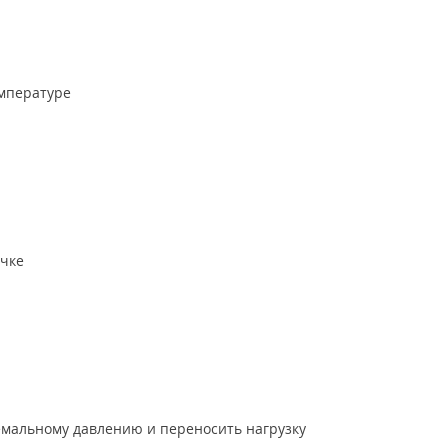
емпературе
ечке
емальному давлению и переносить нагрузку