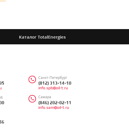
Каталог
TotalEnergies
Санкт-Петербург
95
(812) 313-14-10
u
info.spb@oil-t.ru
од
Самара
00
(846) 202-02-11
info.sam@oil-t.ru
56