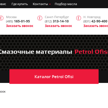
рвис
Где купить
Контакты
Подбор масла
Москва
Санкт-Петербург
Н. Новгород
165-01-95
313-14-10
42-90-400
(495)
(812)
(831)
Заказать звонок
Заказать звонок
Заказать звон
Смазочные материалы
Petrol Ofis
Каталог
Petrol Ofisi
азок