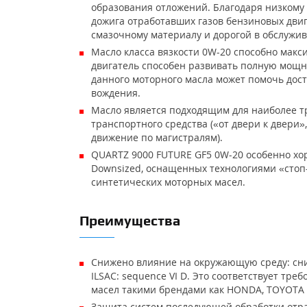
образования отложений. Благодаря низкому
дожига отработавших газов бензиновых двиг
смазочному материалу и дорогой в обслужи
Масло класса вязкости 0W-20 способно макс
двигатель способен развивать полную мощно
данного моторного масла может помочь дос
вождения.
Масло является подходящим для наиболее т
транспортного средства («от двери к двери»
движение по магистралям).
QUARTZ 9000 FUTURE GF5 0W-20 особенно хо
Downsized, оснащенных технологиями «стоп
синтетических моторных масел.
Преимущества
Снижено влияние на окружающую среду: сни
ILSAC: sequence VI D. Это соответствует т
масел такими брендами как HONDA, TOYOTA 
Защита систем последующей обработки отра