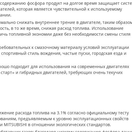
 содержанию фосфора продукт на долгое время защищает сист
ателей, которая является чувствительной к используемому
вании.
имально снижать внутреннее трение в двигателе, таким образом
сть, в то же время, снижая расход топлива. Использование
тичь топливной экономии даже без необходимости смены стиля
ребовательных к смазочному материалу условий эксплуатации
, спортивный стиль вождения, частые пуски, городская езда и
рошо подходит для использования на современных двигателях
-старт» и гибридных двигателей, требующих очень текучих
жение расхода топлива на 3.1% согласно официальному тесту
ребованиям, предъявляемым к уровню эксплуатационных свойств
и MITSUBISHI в отношении экологических стандартов.
ботавших газов: благодаря низкому содержанию фосфора данн