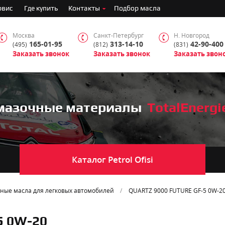
рвис
Где купить
Контакты
Подбор масла
Москва
Санкт-Петербург
Н. Новгород
165-01-95
313-14-10
42-90-400
(495)
(812)
(831)
Заказать звонок
Заказать звонок
Заказать звон
мазочные материалы
TotalEnergi
Каталог
Petrol Ofisi
ные масла для легковых автомобилей
QUARTZ 9000 FUTURE GF-5 0W-2
5 0W-20