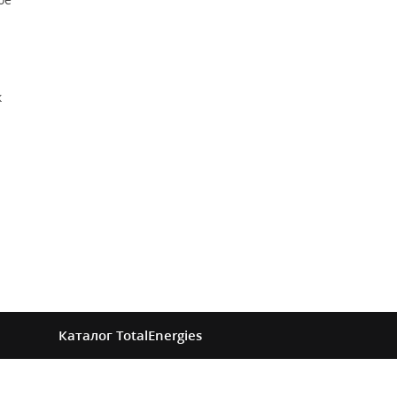
к
Каталог
TotalEnergies