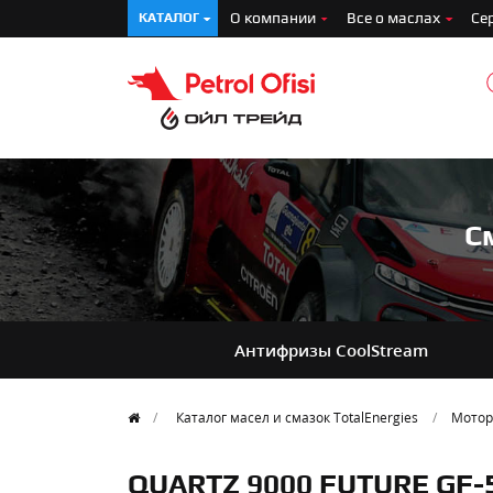
О компании
Все о маслах
Се
КАТАЛОГ
С
Антифризы
CoolStream
Каталог масел и смазок TotalEnergies
Мотор
QUARTZ 9000 FUTURE GF-