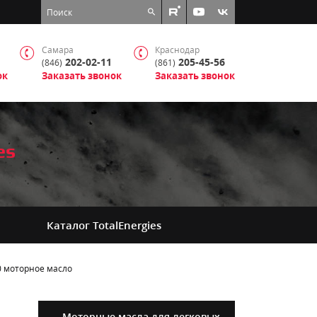
Самара
Краснодар
202-02-11
205-45-56
(846)
(861)
ок
Заказать звонок
Заказать звонок
es
Каталог
TotalEnergies
0
моторное масло
Моторные масла для легковых