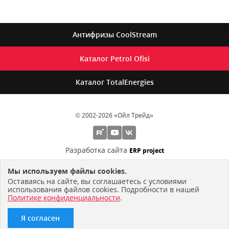
Антифризы
CoolStream
Каталог
Petrol Ofisi
Каталог
TotalEnergies
© 2002-2026 «Ойл Трейд»
Разработка сайта
ERP project
Мы используем файлы cookies.
ЗАПОЛНЕНИЕ И ОТПРАВКА ЛЮБОЙ ФОРМЫ НА САЙТЕ
Оставаясь на сайте, вы соглашаетесь с условиями
ПОДРАЗУМЕВАЕТ ОБЯЗАТЕЛЬНОЕ СОГЛАСИЕ С
использования файлов cookies. Подробности в нашей
ПОЛИТИКОЙ КОНФИДЕНЦИАЛЬНОСТИ
И
Политике конфиденциальности
.
ПОЛЬЗОВАТЕЛЬСКИМ СОГЛАШЕНИЕМ
.
Я согласен
ПОДБОР МАСЛА
PETROL OFISI